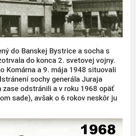
lený do Banskej Bystrice a socha s
otrvala do konca 2. svetovej vojny.
 do Komárna a 9. mája 1948 situovali
stránení sochy generála Juraja
h zase odstránili a v roku 1968 opäť
ovom sade), avšak o 6 rokov neskôr ju