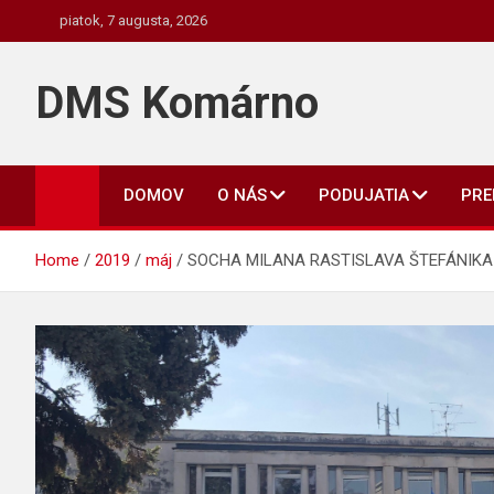
Skip
piatok, 7 augusta, 2026
to
content
DMS Komárno
DOMOV
O NÁS
PODUJATIA
PR
Home
2019
máj
SOCHA MILANA RASTISLAVA ŠTEFÁNIK