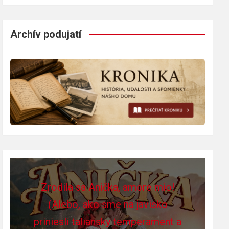
Archív podujatí
Zrodila sa Anička, amore mio!
(Alebo, ako sme na javisko
priniesli taliansky temperament a