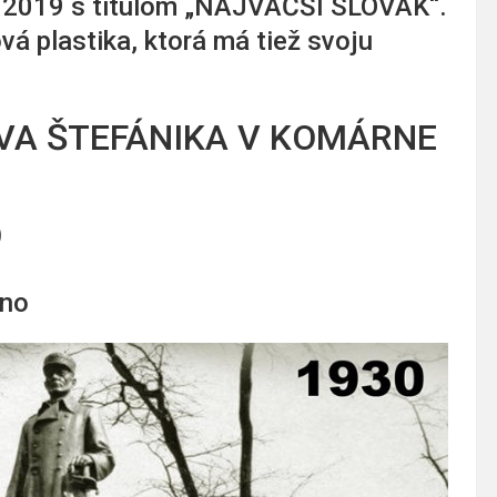
ja 2019 s titulom „NAJVÄČŠÍ SLOVÁK“.
á plastika, ktorá má tiež svoju
VA ŠTEFÁNIKA V KOMÁRNE
)
rno