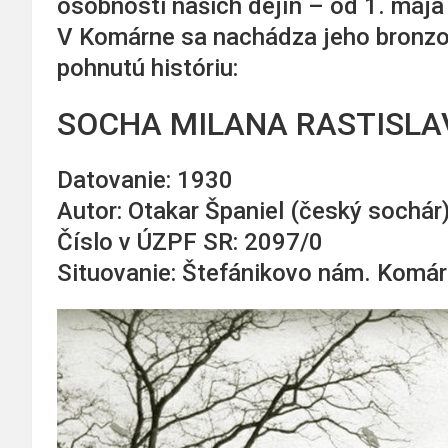
osobnosti našich dejín – od 1. má
V Komárne sa nachádza jeho bronzov
pohnutú históriu:
SOCHA MILANA RASTISLA
Datovanie: 1930
Autor: Otakar Španiel (český sochár
Číslo v ÚZPF SR: 2097/0
Situovanie: Štefánikovo nám. Komá