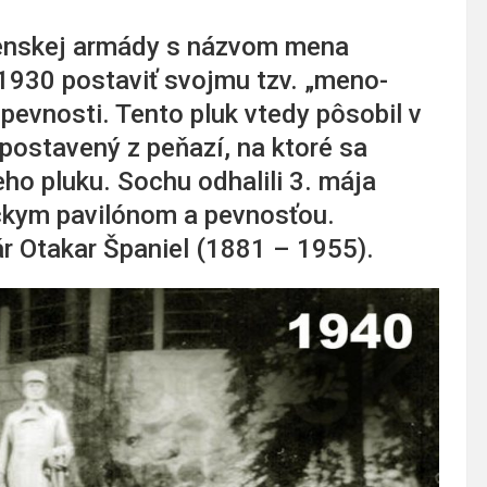
venskej armády s názvom mena
 1930 postaviť svojmu tzv. „meno-
pevnosti. Tento pluk vtedy pôsobil v
postavený z peňazí, na ktoré sa
eho pluku. Sochu odhalili 3. mája
ckym pavilónom a pevnosťou.
r Otakar Španiel (1881 – 1955).