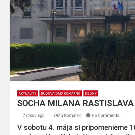
AKTUALITY
BUDOVA DMS KOMÁRNO
DEJINY
SOCHA MILANA RASTISLAVA
7 rokov ago
DMS Komárno
No Comments
V sobotu 4. mája si pripomenieme 1