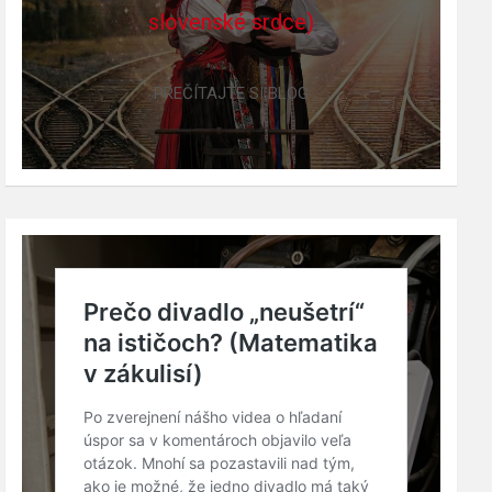
slovenské srdce)
PREČÍTAJTE SI BLOG