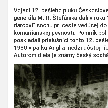
Vojaci 12. pešieho pluku Českoslo
generála M. R. Štefánika dali v roku
darcovi“ sochu pri ceste vedúcej do 
komárňanskej pevnosti. Pomník bol 
poskladali príslušníci tohto 12. peši
1930 v parku Anglia medzi dôstojní
Autorom diela je známy český sochá