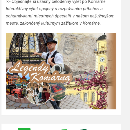
>> Objednajte si úžasný celodenný výlet po Komárne
Interaktívny výlet spojený s rozprávaním príbehov a
ochutnávkami miestnych špecialít v našom najjužnejšom
meste, zakončený kultúrnym zážitkom v Komárne.