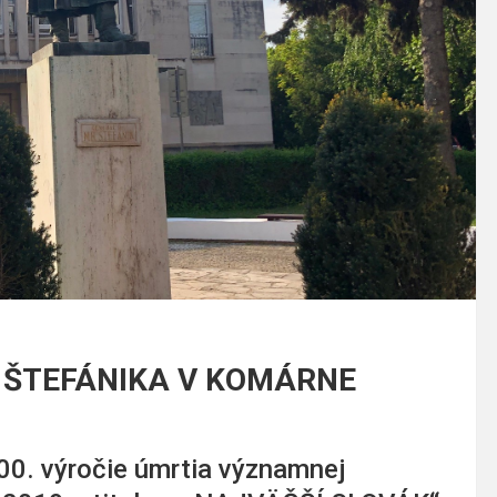
 ŠTEFÁNIKA V KOMÁRNE
00. výročie úmrtia významnej