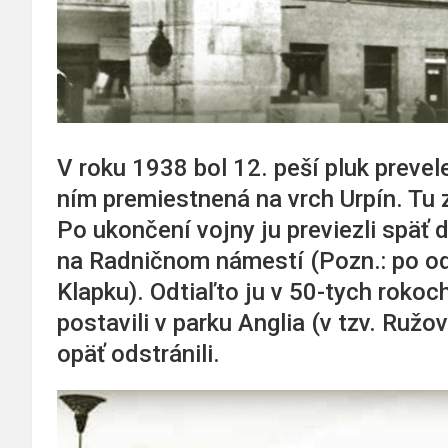
V roku 1938 bol 12. peší pluk preve
ním premiestnená na vrch Urpín. Tu z
Po ukončení vojny ju previezli späť
na Radničnom námestí (Pozn.: po od
Klapku). Odtiaľto ju v 50-tych rokoc
postavili v parku Anglia (v tzv. Ruž
opäť odstránili.