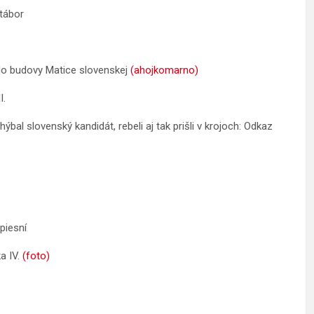
tábor
do budovy Matice slovenskej
(ahojkomarno)
I.
l slovenský kandidát, rebeli aj tak prišli v krojoch: Odkaz
piesní
a IV.
(foto)