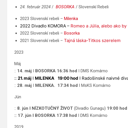
24. február 2024
/
BOSORKA
/ Slovenskí Rebeli
2023 Slovenskí rebeli –
Milenka
2022 Divadlo KOMORA –
Romeo a Júlia, alebo ako by 
2022 Slovenskí rebeli –
Bosorka
Tajná láska-Titkos szerelem
2021 Slovenskí rebeli –
2023
Máj
::
14. máj
I
BOSORKA
16:36 hod
I DMS Komárno
::
21. máj
I
MILENKA
19:00 hod
I Radošinské naivné diva
::
28. máj
I
MILENKA.
17:34 hod
I MsKS Komárno
Jún
::
8. jún I NÍZKOTUČNÝ ŽIVOT
(Divadlo Gunagu)
19:00 hod
:: 17. jún I BOSORKA
17:38 hod
I DMS Komárno
2019