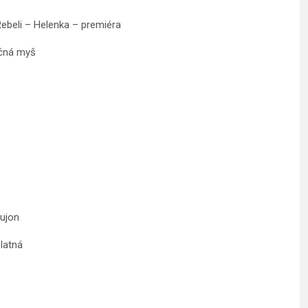
Rebeli – Helenka – premiéra
učná myš
aujon
latná