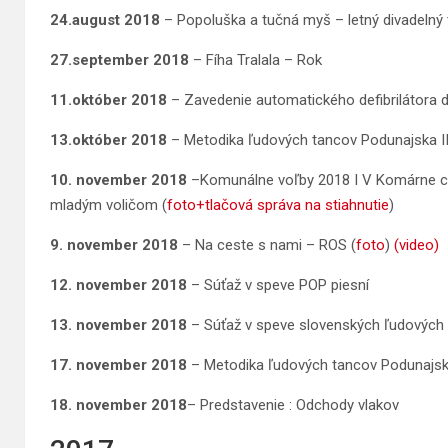
24.august 2018
– Popoluška a tučná myš – letný divadelný 
27.september 2018
– Fíha Tralala – Rok
11.október 2018
– Zavedenie automatického defibrilátora 
13.október 2018
– Metodika ľudových tancov Podunajska II
10. november 2018
–Komunálne voľby 2018 I V Komárne chýba
mladým voličom (
foto+tlačová správa na stiahnutie
)
9. november 2018
– Na ceste s nami – ROS (
foto
)
(video)
12. november 2018
– Súťaž v speve POP piesní
13. november 2018
– Súťaž v speve slovenských ľudových 
17. november 2018
– Metodika ľudových tancov Podunajsk
18. november 2018
– Predstavenie : Odchody vlakov