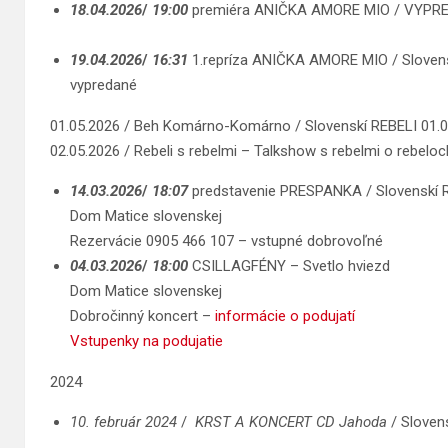
18.04.2026
/
19:0
0
premiéra ANIČKA AMORE MIO / VYPR
19.04.2026
/
16:31
1.repríza ANIČKA AMORE MIO / Sloven
vypredané
01.05.2026 / Beh Komárno-Komárno / Slovenskí REBELI 01.
02.05.2026 / Rebeli s rebelmi – Talkshow s rebelmi o rebel
14.03.2026
/
18:07
predstavenie PRESPANKA / Slovenskí 
Dom Matice slovenskej
Rezervácie 0905 466 107 – vstupné dobrovoľné
04.03.2026
/
18:00
CSILLAGFÉNY – Svetlo hviezd
Dom Matice slovenskej
Dobročinný koncert –
informácie o podujatí
Vstupenky na podujatie
2024
10. február 2024
/
KRST A KONCERT CD Jahoda
/ Sloven