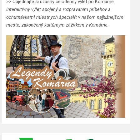
>> Objednajte si úžasný celodenný výlet po Komárne
Interaktívny výlet spojený s rozprávaním príbehov a
ochutnávkami miestnych špecialít v našom najjužnejšom
meste, zakončený kultúrnym zážitkom v Komárne.