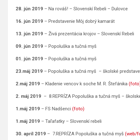
28. jún 2019
– Na rováš! – Slovenskí Rebeli – Dulovce
16. jún 2019
– Predstavenie Môj dobrý kamarát
13. jún 2019
– Živá prezentácia krojov – Slovenskí Rebeli
09. jún 2019
– Popoluška a tučná myš
01. jún 2019
– Popoluška a tučná myš
23.máj 2019
– Popoluška a tučná myš – školské predstave
2.máj 2019
– Kladenie vencov k soche M. R. Štefánika
(foto
2. máj 2019
– 8.REPRÍZA Popoluška a tučná myš – školské
1.máj 2019
– FS Nadšenci
(foto)
1.máj 2019
– Taľafatky – Slovenskí rebeli
30. apríl 2019
– 7.REPRÍZA Popoluška a tučná myš
(web/f