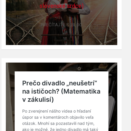
slovenské srdce)
PREČÍTAJTE SI BLOG