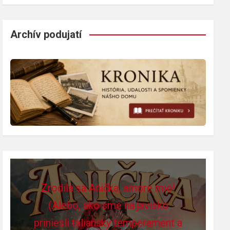
Archív podujatí
Zrodila sa Anička, amore mio!
(Alebo, ako sme na javisko
priniesli taliansky temperament a