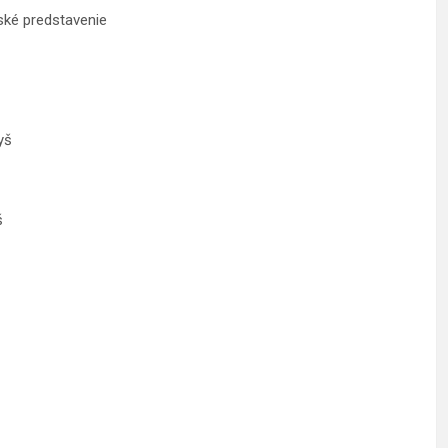
ké predstavenie
yš
š