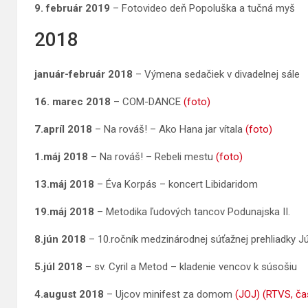
9. február 2019
– Fotovideo deň Popoluška a tučná myš
2018
január-február 2018
– Výmena sedačiek v divadelnej sále
16. marec 2018
– COM-DANCE
(foto)
7.apríl 2018
– Na rováš! – Ako Hana jar vítala
(foto)
1.máj
2018
– Na rováš! – Rebeli mestu
(foto)
13.máj
2018
– Éva Korpás – koncert Libidaridom
19.máj
2018
– Metodika ľudových tancov Podunajska II.
8.jún
2018
– 10.ročník medzinárodnej súťažnej prehliadky J
5.júl 2018
– sv. Cyril a Metod – kladenie vencov k súsošiu
4.august 2018
– Ujcov minifest za domom
(JOJ)
(RTVS, ča