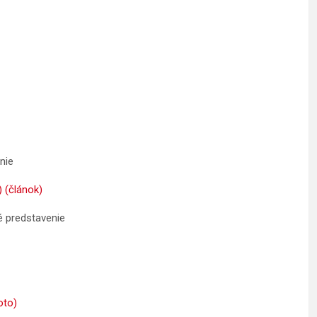
nie
)
(článok)
 predstavenie
oto)