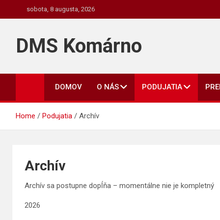
Skip
sobota, 8 augusta, 2026
to
content
DMS Komárno
DOMOV
O NÁS
PODUJATIA
PR
Home
Podujatia
Archív
Archív
Archív sa postupne dopĺňa – momentálne nie je kompletný
2026