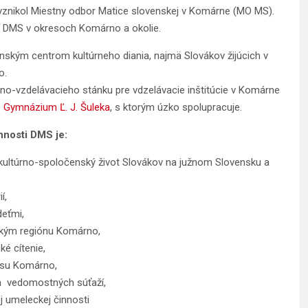
vznikol Miestny odbor Matice slovenskej v Komárne (MO MS).
DMS v okresoch Komárno a okolie.
ským centrom kultúrneho diania, najmä Slovákov žijúcich v
o.
úrno-vzdelávacieho stánku pre vdzelávacie inštitúcie v Komárne
e
Gymnázium Ľ. J. Šuleka
, s ktorým úzko spolupracuje.
nosti DMS je:
 kultúrno-spoločenský život Slovákov na južnom Slovensku a
í,
deťmi,
etkým regiónu Komárno,
é cítenie,
esu Komárno,
a vedomostných súťaží,
j umeleckej činnosti