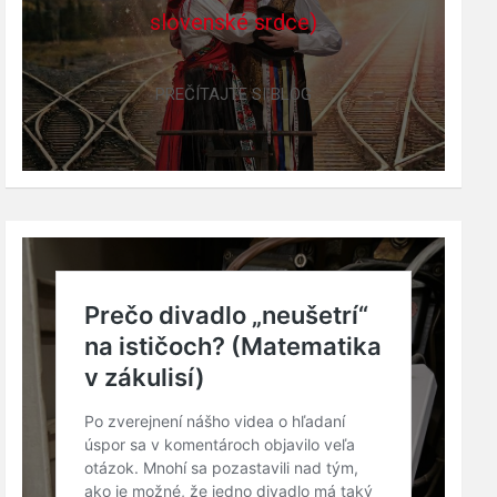
slovenské srdce)
PREČÍTAJTE SI BLOG