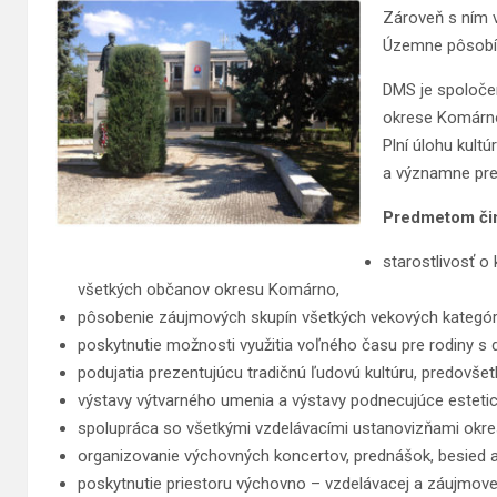
Zároveň s ním 
Územne pôsobí 
DMS je spoločen
okrese Komárn
Plní úlohu kult
a významne pr
Predmetom čin
starostlivosť o
všetkých občanov okresu Komárno,
pôsobenie záujmových skupín všetkých vekových kategóri
poskytnutie možnosti využitia voľného času pre rodiny s 
podujatia prezentujúcu tradičnú ľudovú kultúru, predovš
výstavy výtvarného umenia a výstavy podnecujúce estetick
spolupráca so všetkými vzdelávacími ustanovizňami okr
organizovanie výchovných koncertov, prednášok, besied 
poskytnutie priestoru výchovno – vzdelávacej a záujmove