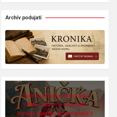
Archív podujatí
Zrodila sa Anička, amore mio!
(Alebo, ako sme na javisko
priniesli taliansky temperament a