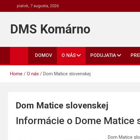
Skip
piatok, 7 augusta, 2026
to
content
DMS Komárno
DOMOV
O NÁS
PODUJATIA
PR
Home
O nás
Dom Matice slovenskej
Dom Matice slovenskej
Informácie o Dome Matice 
Dom Matice slo