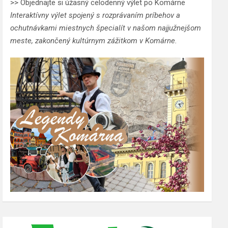
>> Objednajte si úžasný celodenný výlet po Komárne
Interaktívny výlet spojený s rozprávaním príbehov a
ochutnávkami miestnych špecialít v našom najjužnejšom
meste, zakončený kultúrnym zážitkom v Komárne.