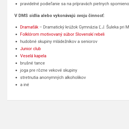
pravidelné podieľanie sa na prípravách pietnych spomieno
V DMS sídlia alebo vykonávajú svoju činnosť:
Dramaťák
– Dramatický krúžok Gymnázia Ľ.J. Šuleka pri
Folklórom motivovaný súbor Slovenskí rebeli
hudobné skupiny mládežníkov a seniorov
Junior club
Veselá kapela
brušné tance
joga pre rôzne vekové skupiny
stretnutia anonymných alkoholikov
a iné