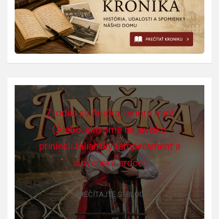
Zrodila sa Anička, amore mio!
(Alebo, ako sme na javisko
priniesli taliansky temperament a
slovenské srdce)
PREČÍTAJTE SI BLOG