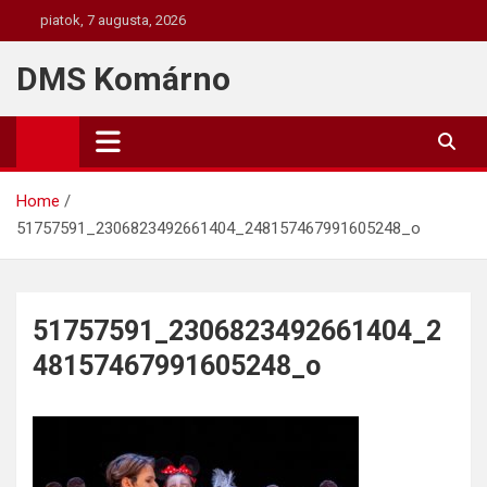
Skip
piatok, 7 augusta, 2026
to
content
DMS Komárno
Home
51757591_2306823492661404_248157467991605248_o
51757591_2306823492661404_2
48157467991605248_o