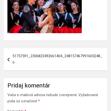
Navigácia
51757591_2306823492661404_248157467991605248_
v
o
článku
Pridaj komentár
Vaša e-mailová adresa nebude zverejnená.
Vyžadované
polia sú označené
*