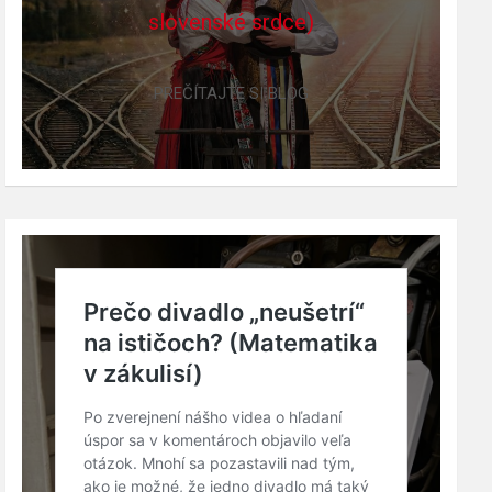
slovenské srdce)
PREČÍTAJTE SI BLOG