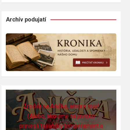
Archív podujatí
Zrodila sa Anička, amore mio!
(Alebo, ako sme na javisko
priniesli taliansky temperament a