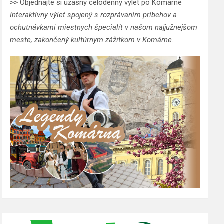
>> Objednajte si úžasný celodenný výlet po Komárne
Interaktívny výlet spojený s rozprávaním príbehov a
ochutnávkami miestnych špecialít v našom najjužnejšom
meste, zakončený kultúrnym zážitkom v Komárne.