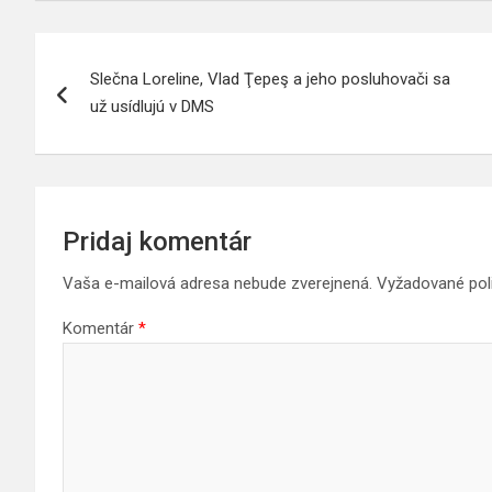
Navigácia
Slečna Loreline, Vlad Ţepeş a jeho posluhovači sa
v
už usídlujú v DMS
článku
Pridaj komentár
Vaša e-mailová adresa nebude zverejnená.
Vyžadované pol
Komentár
*