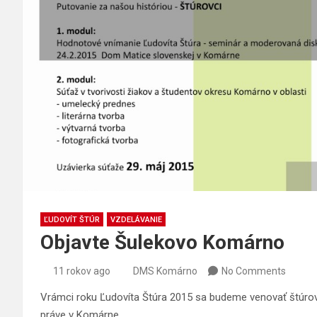
ĽUDOVÍT ŠTÚR
VZDELÁVANIE
Objavte Šulekovo Komárno
11 rokov ago
DMS Komárno
No Comments
Vrámci roku Ľudovíta Štúra 2015 sa budeme venovať štúrovco
práve v Komárne.