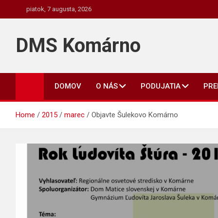
Skip
piatok, 7 augusta, 2026
to
content
DMS Komárno
DOMOV
O NÁS
PODUJATIA
PR
Home
2015
marec
Objavte Šulekovo Komárno