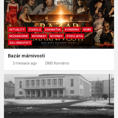
AKTUALITY
DIVADLO
DRAMAŤÁK
KOMÁRNO
NEWS
NEZARADENÉ
NOVINKAY
NOVINKY
PODUJATIA
ZAUJÍMAVOSTI
Bazár márnivosti
3 mesiace ago
DMS Komárno