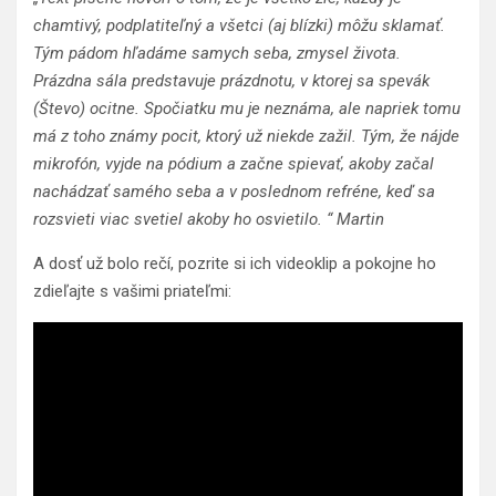
chamtivý, podplatiteľný a všetci (aj blízki) môžu sklamať.
Tým pádom hľadáme samych seba, zmysel života.
Prázdna sála predstavuje prázdnotu, v ktorej sa spevák
(Števo) ocitne. Spočiatku mu je neznáma, ale napriek tomu
má z toho známy pocit, ktorý už niekde zažil. Tým, že nájde
mikrofón, vyjde na pódium a začne spievať, akoby začal
nachádzať samého seba a v poslednom refréne, keď sa
rozsvieti viac svetiel akoby ho osvietilo. “ Martin
A dosť už bolo rečí, pozrite si ich videoklip a pokojne ho
zdieľajte s vašimi priateľmi: