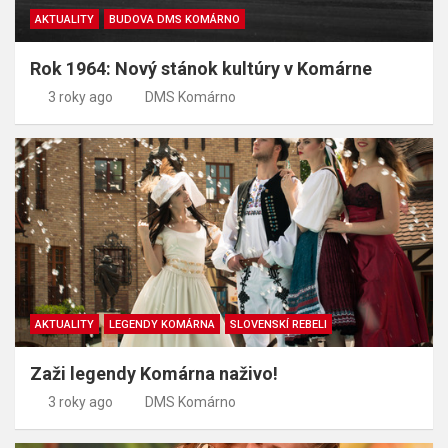
AKTUALITY
BUDOVA DMS KOMÁRNO
Rok 1964: Nový stánok kultúry v Komárne
3 roky ago
DMS Komárno
AKTUALITY
LEGENDY KOMÁRNA
SLOVENSKÍ REBELI
Zaži legendy Komárna naživo!
3 roky ago
DMS Komárno