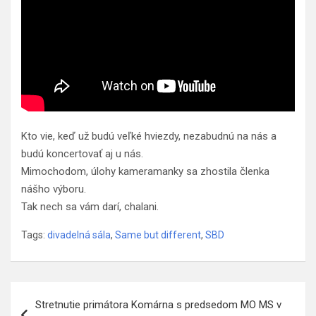
Kto vie, keď už budú veľké hviezdy, nezabudnú na nás a
budú koncertovať aj u nás.
Mimochodom, úlohy kameramanky sa zhostila členka
nášho výboru.
Tak nech sa vám darí, chalani.
Tags:
divadelná sála
,
Same but different
,
SBD
Navigácia
Stretnutie primátora Komárna s predsedom MO MS v
v