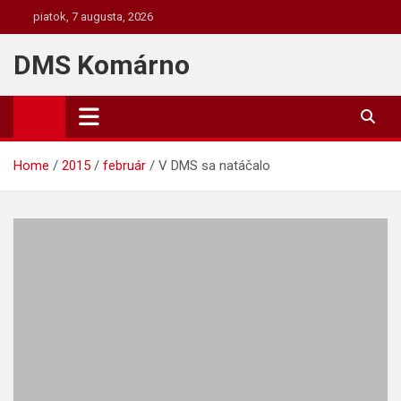
Skip
piatok, 7 augusta, 2026
to
content
DMS Komárno
Home
2015
február
V DMS sa natáčalo