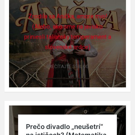
Zrodila sa Anička, amore mio!
(Alebo, ako sme na javisko
priniesli taliansky temperament a
slovenské srdce)
PREČÍTAJTE SI BLOG