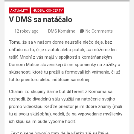
AKTUALITY
HUDBA, KONCERTY
V DMS sa natáčalo
12 rokov ago
DMS Komárno
No Comments
Tomu, že sa v našom dome neustále niečo deje, bez
ohľadu na to, či je sviatok alebo piatok, sa môžeme len
tešiť. Mnohí z vás majú v spojitosti s komárňanským
Domom Matice slovenskej rôzne spomienky na zážitky a
skúsenosti, ktoré tu prežili a formovali ich vnímanie, či už
tohto priestoru alebo inštitúcie samotnej.
Chalani zo skupiny Same but different z Komárna sa
rozhodli, že divadelnú sálu využijú na natočenie svojho
promo videoklipu. Keďze priestor je im dobre známy (mali
tu aj svoju skúšobňu), vedeli, že na vypovedanie myšlienky
ich klipu sa im bude výborne hodiť.
„Text pisene hovorí o tom, že je všetko zlé, každý je