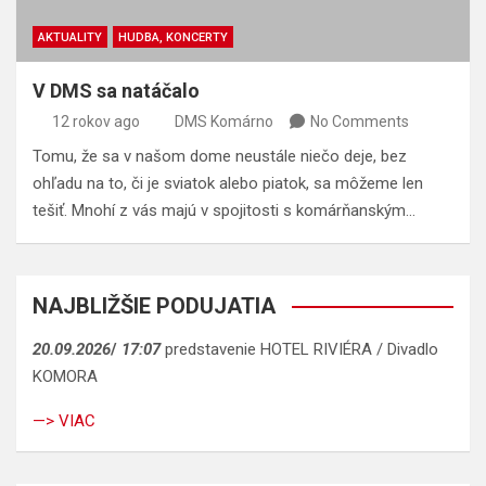
AKTUALITY
HUDBA, KONCERTY
V DMS sa natáčalo
12 rokov ago
DMS Komárno
No Comments
Tomu, že sa v našom dome neustále niečo deje, bez
ohľadu na to, či je sviatok alebo piatok, sa môžeme len
tešiť. Mnohí z vás majú v spojitosti s komárňanským…
NAJBLIŽŠIE PODUJATIA
20.09.2026
/
17:07
predstavenie HOTEL RIVIÉRA / Divadlo
KOMORA
—> VIAC