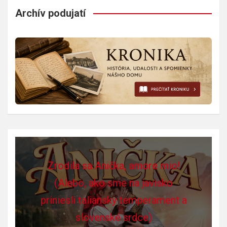
Archív podujatí
Zrodila sa Anička, amore mio!
(Alebo, ako sme na javisko
priniesli taliansky temperament a
slovenské srdce)