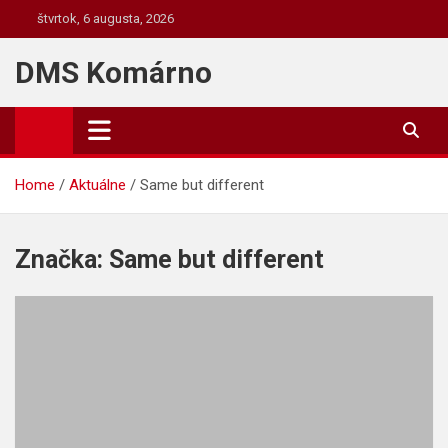
Skip
štvrtok, 6 augusta, 2026
to
content
DMS Komárno
Home
Aktuálne
Same but different
Značka:
Same but different