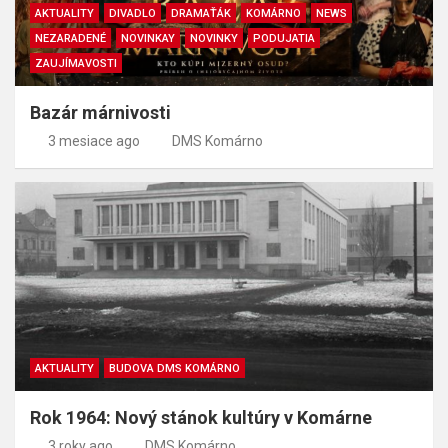
AKTUALITY
DIVADLO
DRAMAŤÁK
KOMÁRNO
NEWS
NEZARADENÉ
NOVINKAY
NOVINKY
PODUJATIA
ZAUJÍMAVOSTI
Bazár márnivosti
3 mesiace ago
DMS Komárno
AKTUALITY
BUDOVA DMS KOMÁRNO
Rok 1964: Nový stánok kultúry v Komárne
3 roky ago
DMS Komárno