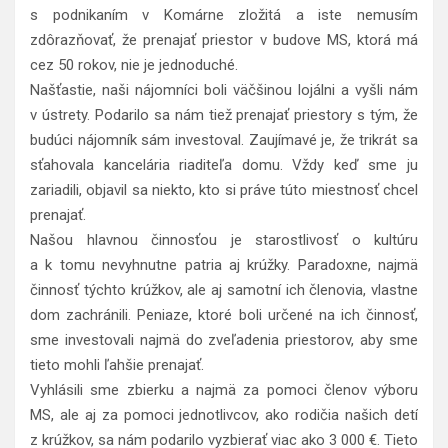
s podnikaním v Komárne zložitá a iste nemusím
zdôrazňovať, že prenajať priestor v budove MS, ktorá má
cez 50 rokov, nie je jednoduché.
Našťastie, naši nájomníci boli väčšinou lojálni a vyšli nám
v ústrety. Podarilo sa nám tiež prenajať priestory s tým, že
budúci nájomník sám investoval. Zaujímavé je, že trikrát sa
sťahovala kancelária riaditeľa domu. Vždy keď sme ju
zariadili, objavil sa niekto, kto si práve túto miestnosť chcel
prenajať.
Našou hlavnou činnosťou je starostlivosť o kultúru
a k tomu nevyhnutne patria aj krúžky. Paradoxne, najmä
činnosť týchto krúžkov, ale aj samotní ich členovia, vlastne
dom zachránili. Peniaze, ktoré boli určené na ich činnosť,
sme investovali najmä do zveľadenia priestorov, aby sme
tieto mohli ľahšie prenajať.
Vyhlásili sme zbierku a najmä za pomoci členov výboru
MS, ale aj za pomoci jednotlivcov, ako rodičia našich detí
z krúžkov, sa nám podarilo vyzbierať viac ako 3 000 €. Tieto