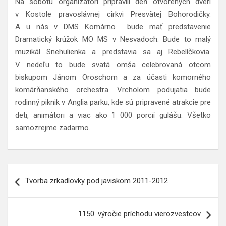
Na sobotu organizátori pripravili deň otvorených dverí
v Kostole pravoslávnej cirkvi Presvätej Bohorodičky.
A u nás v DMS Komárno bude mať predstavenie
Dramatický krúžok MO MS v Nesvadoch. Bude to malý
muzikál Snehulienka a predstavia sa aj Rebelíčkovia.
V nedeľu to bude svätá omša celebrovaná otcom
biskupom Jánom Oroschom a za účasti komorného
komárňanského orchestra. Vrcholom podujatia bude
rodinný piknik v Anglia parku, kde sú pripravené atrakcie pre
deti, animátori a viac ako 1 000 porcií gulášu. Všetko
samozrejme zadarmo.
Navigácia
Tvorba zrkadlovky pod javiskom 2011-2012
v
článku
1150. výročie príchodu vierozvestcov