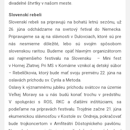
divadelné štvrtky v našom meste.
Slovenskí rebeli
Slovenskí rebeli sa pripravujú na bohatú letnú sezónu, už
26. júna odchádzame na svetový fetival do Nemecka.
Pripravujeme sa aj na slávnosti v Dulovciach, ktoré sú pre
nás nesmierne dôležité, lebo sú svojím spôsobom
slovenskou raritou. Budeme opäť hlavným organizátorom
asi najmenšieho festivalu na Slovensku – Mini fest
v Hornej Zlatnej. Pri MS v Komárne vznikol aj detský súbor
– Rebelíčkovia, ktorý bude mať svoju premiéru 22. júna na
oslavách príchodu sv. Cyrila a Metoda.
Oslavy k významnému jubileu príchodu svätcov na územie
Veľkej Moravy sa u nás budú konať trochu v predstihu.
V spolupráci s ROS, RKC a ďalšími inštitúciami, sa
podieľame na prípravách festivalu. Trojdnie začne 21. júna
ekumenickou slávnosťou v Kostole sv. Ondreja, pokračovať
bude trojkoncertom v Amfiteátri Dôstojníckeho pavilónu.