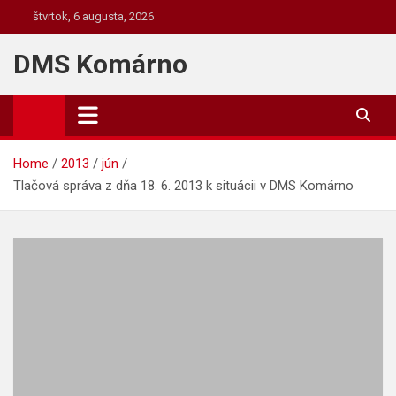
Skip
štvrtok, 6 augusta, 2026
to
content
DMS Komárno
Home
2013
jún
Tlačová správa z dňa 18. 6. 2013 k situácii v DMS Komárno