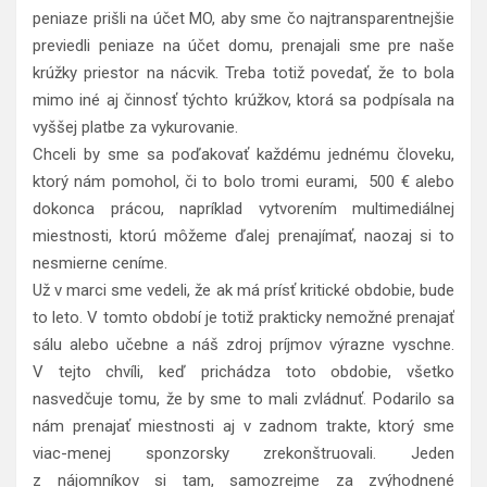
peniaze prišli na účet MO, aby sme čo najtransparentnejšie
previedli peniaze na účet domu, prenajali sme pre naše
krúžky priestor na nácvik. Treba totiž povedať, že to bola
mimo iné aj činnosť týchto krúžkov, ktorá sa podpísala na
vyššej platbe za vykurovanie.
Chceli by sme sa poďakovať každému jednému človeku,
ktorý nám pomohol, či to bolo tromi eurami, 500 € alebo
dokonca prácou, napríklad vytvorením multimediálnej
miestnosti, ktorú môžeme ďalej prenajímať, naozaj si to
nesmierne ceníme.
Už v marci sme vedeli, že ak má prísť kritické obdobie, bude
to leto. V tomto období je totiž prakticky nemožné prenajať
sálu alebo učebne a náš zdroj príjmov výrazne vyschne.
V tejto chvíli, keď prichádza toto obdobie, všetko
nasvedčuje tomu, že by sme to mali zvládnuť. Podarilo sa
nám prenajať miestnosti aj v zadnom trakte, ktorý sme
viac-menej sponzorsky zrekonštruovali. Jeden
z nájomníkov si tam, samozrejme za zvýhodnené