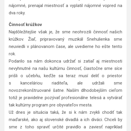
nájomné, prenajal miestnosť a vyplatil nájomné vopred na
dva roky.
Činnosť krúžkov
Najdôležitejšie však je, že sme neohrozili činnosť našich
krúžkov. Žiaľ, pripravovaný muzikál Snehulienka sme
neuviedli v plánovanom čase, ale uvedieme ho ešte tento
rok.
Podarilo sa nám dokonca udržať si zatiaľ aj miestnosti
nevyhnutné na našu kultúrnu činnosť, čiastočne sme síce
prišli o učebňu, keďže sa teraz musí deliť o priestor
s kanceláriou riaditeľa, ale udržali sme
novozrekonštruované šatne. Naším dlhodobejším cieľom
totiž je pravidelne pozývať profesionálne telesá a vytvárať
tak kultúrny program pre obyvateľov mesta.
Už dnes je situácia taká, že si k nám zvykli chodiť tak
maďarské, ako aj slovenské divadlá a ich diváci. Chceli by
sme z toho spraviť určité pravidlo a zaviesť napríklad