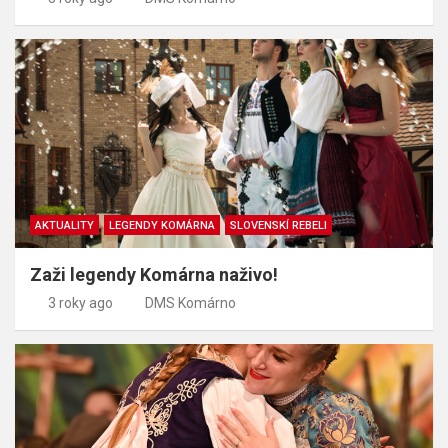
AKTUALITY
LEGENDY KOMÁRNA
SLOVENSKÍ REBELI
Zaži legendy Komárna naživo!
3 roky ago
DMS Komárno