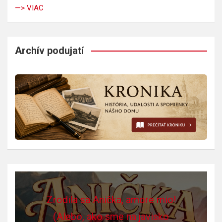
—> VIAC
Archív podujatí
Zrodila sa Anička, amore mio!
(Alebo, ako sme na javisko