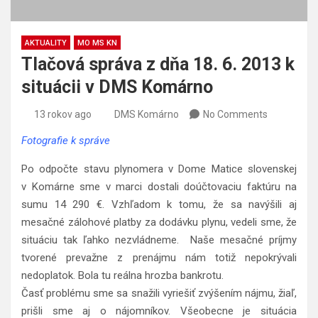
AKTUALITY
MO MS KN
Tlačová správa z dňa 18. 6. 2013 k
situácii v DMS Komárno
13 rokov ago
DMS Komárno
No Comments
Fotografie k správe
Po odpočte stavu plynomera v Dome Matice slovenskej
v Komárne sme v marci dostali doúčtovaciu faktúru na
sumu 14 290 €. Vzhľadom k tomu, že sa navýšili aj
mesačné zálohové platby za dodávku plynu, vedeli sme, že
situáciu tak ľahko nezvládneme. Naše mesačné príjmy
tvorené prevažne z prenájmu nám totiž nepokrývali
nedoplatok. Bola tu reálna hrozba bankrotu.
Časť problému sme sa snažili vyriešiť zvýšením nájmu, žiaľ,
prišli sme aj o nájomníkov. Všeobecne je situácia