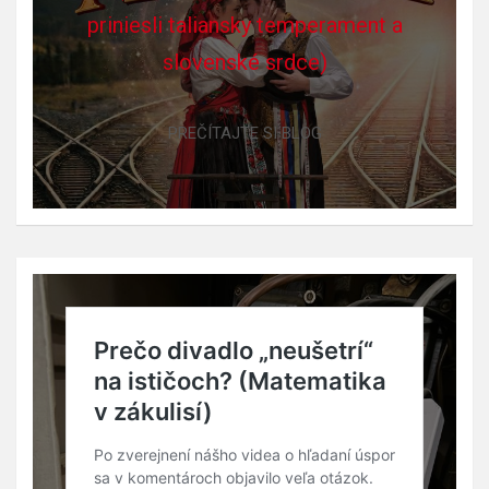
priniesli taliansky temperament a
slovenské srdce)
PREČÍTAJTE SI BLOG