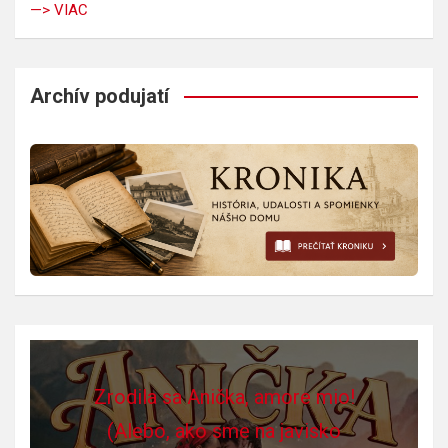
—> VIAC
Archív podujatí
Zrodila sa Anička, amore mio!
(Alebo, ako sme na javisko