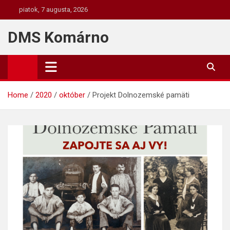
Skip
piatok, 7 augusta, 2026
to
content
DMS Komárno
Home
2020
október
Projekt Dolnozemské pamäti