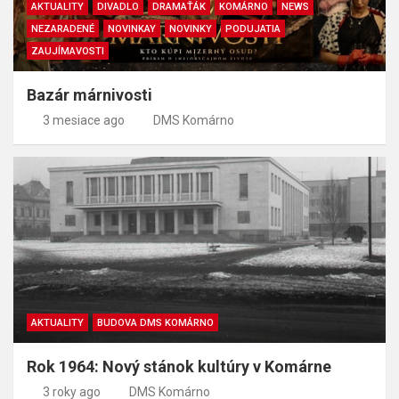
AKTUALITY
DIVADLO
DRAMAŤÁK
KOMÁRNO
NEWS
NEZARADENÉ
NOVINKAY
NOVINKY
PODUJATIA
ZAUJÍMAVOSTI
Bazár márnivosti
3 mesiace ago
DMS Komárno
AKTUALITY
BUDOVA DMS KOMÁRNO
Rok 1964: Nový stánok kultúry v Komárne
3 roky ago
DMS Komárno