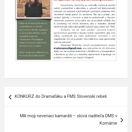
Navigácia
KONKURZ do Dramaťáku a FMS Slovenskí rebeli
v
článku
Milí moji neveriaci kamaráti – slová riaditeľa DMS v
Komárne