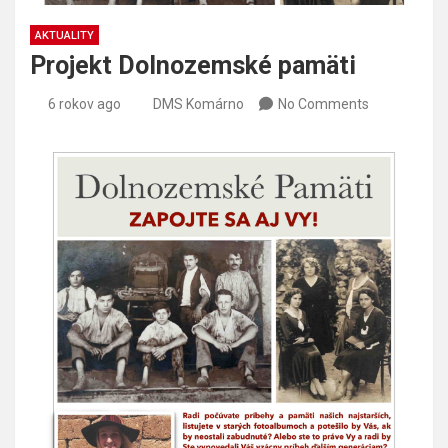
AKTUALITY
Projekt Dolnozemské pamäti
6 rokov ago
DMS Komárno
No Comments