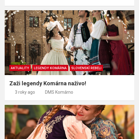
AKTUALITY
LEGENDY KOMÁRNA
SLOVENSKÍ REBELI
Zaži legendy Komárna naživo!
3 roky ago
DMS Komárno