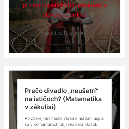
priniesli taliansky temperament a
slovenské srdce)
PREČÍTAJTE SI BLOG