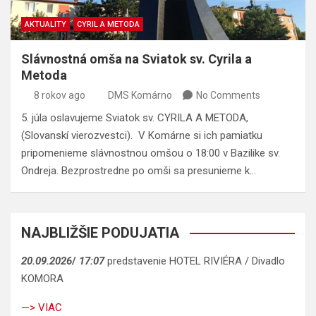
AKTUALITY
CYRIL A METODA
Slávnostná omša na Sviatok sv. Cyrila a
Metoda
8 rokov ago
DMS Komárno
No Comments
5. júla oslavujeme Sviatok sv. CYRILA A METODA,
(Slovanskí vierozvestci). V Komárne si ich pamiatku
pripomenieme slávnostnou omšou o 18:00 v Bazilike sv.
Ondreja. Bezprostredne po omši sa presunieme k…
NAJBLIŽŠIE PODUJATIA
20.09.2026
/
17:07
predstavenie HOTEL RIVIÉRA / Divadlo
KOMORA
—> VIAC