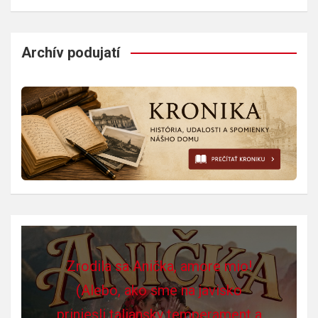
Archív podujatí
Zrodila sa Anička, amore mio!
(Alebo, ako sme na javisko
priniesli taliansky temperament a