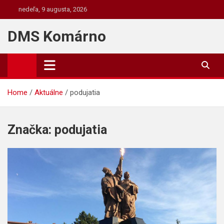
Skip
nedeľa, 9 augusta, 2026
to
content
DMS Komárno
Home
Aktuálne
podujatia
Značka:
podujatia