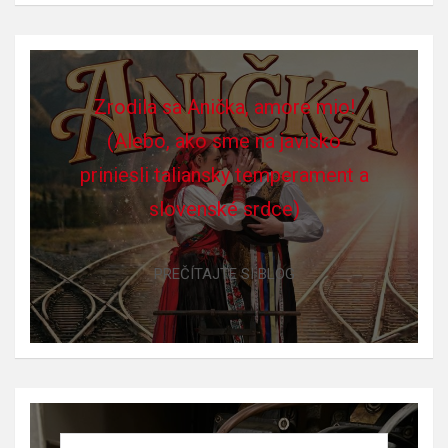
Zrodila sa Anička, amore mio!
(Alebo, ako sme na javisko
priniesli taliansky temperament a
slovenské srdce)
PREČÍTAJTE SI BLOG