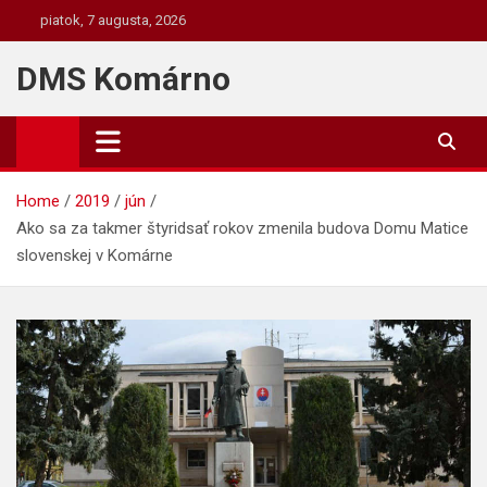
Skip
piatok, 7 augusta, 2026
to
content
DMS Komárno
Home
2019
jún
Ako sa za takmer štyridsať rokov zmenila budova Domu Matice
slovenskej v Komárne