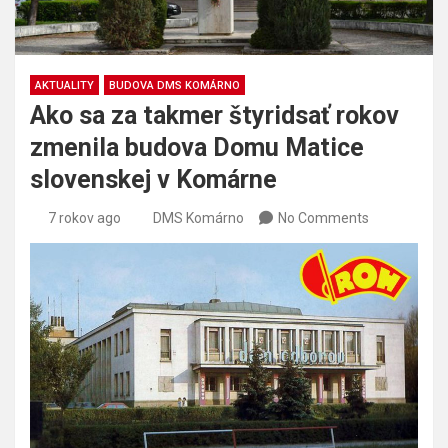
AKTUALITY
BUDOVA DMS KOMÁRNO
Ako sa za takmer štyridsať rokov
zmenila budova Domu Matice
slovenskej v Komárne
7 rokov ago
DMS Komárno
No Comments