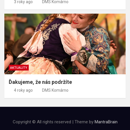
3 roky ago
DMS Komárno
AKTUALITY
Ďakujeme, že nás podržíte
4 roky ago
DMS Komárno
Copyright © All rights reserved | Theme by
MantraBrain