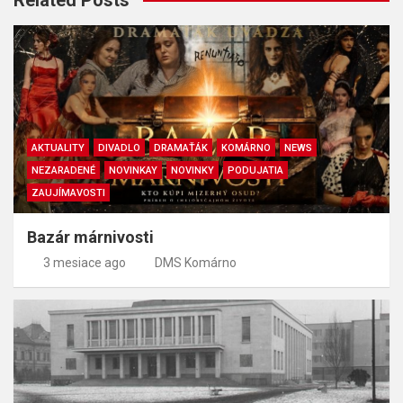
Related Posts
AKTUALITY
DIVADLO
DRAMAŤÁK
KOMÁRNO
NEWS
NEZARADENÉ
NOVINKAY
NOVINKY
PODUJATIA
ZAUJÍMAVOSTI
Bazár márnivosti
3 mesiace ago
DMS Komárno