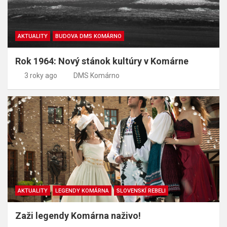
AKTUALITY
BUDOVA DMS KOMÁRNO
Rok 1964: Nový stánok kultúry v Komárne
3 roky ago
DMS Komárno
AKTUALITY
LEGENDY KOMÁRNA
SLOVENSKÍ REBELI
Zaži legendy Komárna naživo!