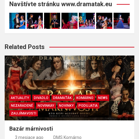
Navštívte stránku www.dramatak.eu
Related Posts
AKTUALITY
DIVADLO
DRAMAŤÁK
KOMÁRNO
NEWS
NEZARADENÉ
NOVINKAY
NOVINKY
PODUJATIA
ZAUJÍMAVOSTI
Bazár márnivosti
3 mesiace ago
DMS Komárno