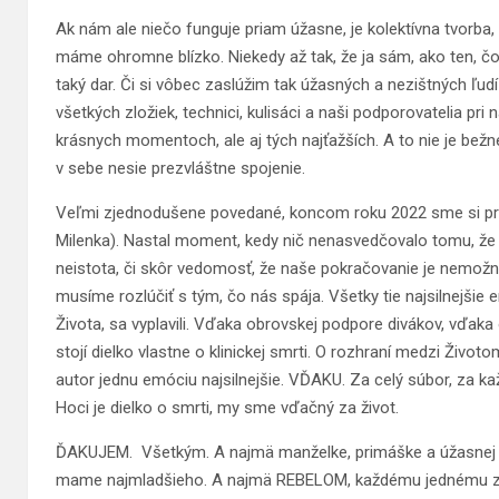
Ak nám ale niečo funguje priam úžasne, je kolektívna tvorba,
máme ohromne blízko. Niekedy až tak, že ja sám, ako ten, čo 
taký dar. Či si vôbec zaslúžim tak úžasných a nezištných ľu
všetkých zložiek, technici, kulisáci a naši podporovatelia pri
krásnych momentoch, ale aj tých najťažších. A to nie je bežné
v sebe nesie prezvláštne spojenie.
Veľmi zjednodušene povedané, koncom roku 2022 sme si preš
Milenka). Nastal moment, kedy nič nenasvedčovalo tomu, že b
neistota, či skôr vedomosť, že naše pokračovanie je nemožné.
musíme rozlúčiť s tým, čo nás spája. Všetky tie najsilnejšie
Života, sa vyplavili. Vďaka obrovskej podpore divákov, vďak
stojí dielko vlastne o klinickej smrti. O rozhraní medzi Živ
autor jednu emóciu najsilnejšie. VĎAKU. Za celý súbor, za k
Hoci je dielko o smrti, my sme vďačný za život.
ĎAKUJEM. Všetkým. A najmä manželke, primáške a úžasnej m
mame najmladšieho. A najmä REBELOM, každému jednému zvl