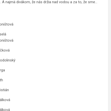
ú. A najmä divákom, že nás držia nad vodou a za to, že sme…
ištová
elá
ištová
ková
linský
ga
h
án
ová
ková