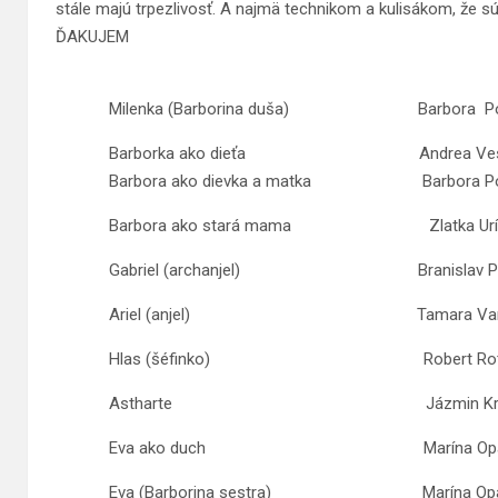
stále majú trpezlivosť. A najmä technikom a kulisákom, že s
ĎAKUJEM
Milenka (Barborina duša) Barbora Pon
Barborka ako dieťa Andrea Ves
Barbora ako dievka a matka Barbora Pon
Barbora ako stará mama Zlatka Uríč
Gabriel (archanjel) Branislav Podo
Ariel (anjel) Tamara Var
Hlas (šéfinko) Robert Rot
Astharte Jázmin Kristi
Eva ako duch Marína Opálk
Eva (Barborina sestra) Marína Opál