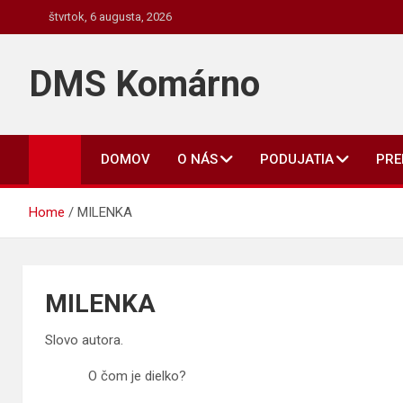
Skip
štvrtok, 6 augusta, 2026
to
content
DMS Komárno
DOMOV
O NÁS
PODUJATIA
PR
Home
MILENKA
MILENKA
Slovo autora.
O čom je dielko?