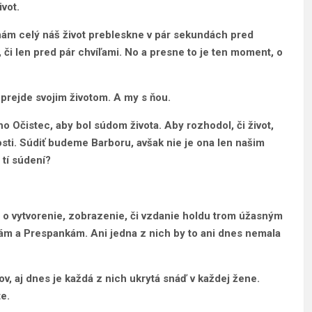
ivot.
nám celý náš život prebleskne v pár sekundách pred
, či len pred pár chvíľami. No a presne to je ten moment, o
a prejde svojim životom. A my s ňou.
o Očistec, aby bol súdom života. Aby rozhodol, či život,
sti. Súdiť budeme Barboru, avšak nie je ona len našim
tí súdení?
y o vytvorenie, zobrazenie, či vzdanie holdu trom úžasným
ám a Prespankám. Ani jedna z nich by to ani dnes nemala
v, aj dnes je každá z nich ukrytá snáď v každej žene.
te.