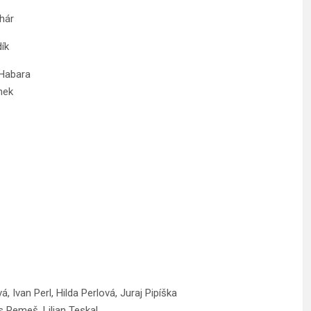
r
k
ara
k
á, Ivan Perl, Hilda Perlová, Juraj Pipíška
s Remeš, Lilian Teskal