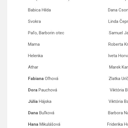
Babica Hilda Dana Csomo
Svokra Linda Čepregi
Paľo, Barborin otec Samuel Jan
Mama Roberta Krmášk
Helenka Iveta Horváth
Athar Marek Kamocs
Fabiana
Oľhová Zlatka Uríčk
Dora
Pauchová Viktória Babi
Júlia
Hájska Viktória Babi
Dana
Buľková Barbora Nagy
Hana
Mikulášová Friderika Hodo