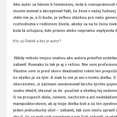
Ako autor sa hlásim k feminizmu, teda k rovnoprávnosti
musím vnímať a akceptovať fakt, že žena v našej ľudove
stále nie je, a či bude, je veľkou otázkou pre našu gene
rozhodnutia v rodinnom živote, akoby sa na tú ženu niek
bola tá určujúca, kde priamo alebo nepriamo ovplyvnila ži
Kto sú Rebeli a kto je autor?
Nikdy nebolo mojou snahou ako autora priveľmi vzdeláv
zabaviť. Rovnako to tak je aj s réžiou. Nie som profesion
Vlastne som si pred skoro dvadsiatimi rokmi len prepož
čo všetko je za tým. A inak to nie je ani v tomto dielku.
obecenstvo, si začínam uvedomovať ťarchu týchto pojmov
snahu vtlačiť, vtesnať sa do poučiek a všetkej tej vedomos
či na prospech diela, neviem, nechcem a ani nedokážem po
manipulátorstvom, ak aj moje dielka boli a sú len zjedn
jeden jednoduchý účel – zabavili, tak som niečo spravil 
ako tí, čo sa mali radi navzájom a pár ľudí zabavili, je vš