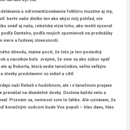
zdelávania a odromantizovávania folklóru musíme aj my,
siť: berte naše dielko len ako akýsi môj pohľad, nie
ošku snáď aj naša, rebelská vízia toho, ako mohli vyzerať
tec podľa Danteho, podľa mojich spomienok na prednášky
o viere a ľudovej slovesnosti.
 iného dôvodu, máme pocit, že toto je ten posledný
šok a nácvikov bolo zrejmé, že sme sa ako súbor opäť
 ale aj Roberta, ktorá vedie tanečníkov, veľmi veľkým
a stovky predstavení sú vidieť a cítiť.
dajú naši Rebeli v hudobnom, ale i v tanečnom prejave
vne prenášal na divadelné dosky. Doslova každú vetu a
vať. Priznám sa, neniesol som to ľahko. Ale uznávam, že
 keď konečným sudcom bude Vox populi – hlas davu, hlas