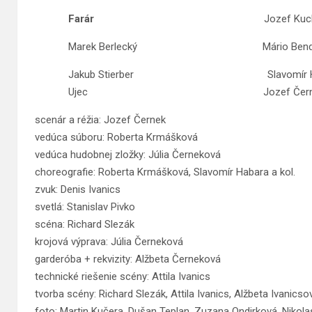
Farár
Jozef Kuchá
Marek Berlecký Mário Bendí
Jakub Stierber Slavomír Hab
Ujec Jozef Černe
scenár a réžia: Jozef Černek
vedúca súboru: Roberta Krmášková
vedúca hudobnej zložky: Júlia Černeková
choreografie: Roberta Krmášková, Slavomír Habara a kol.
zvuk: Denis Ivanics
svetlá: Stanislav Pivko
scéna: Richard Slezák
krojová výprava: Júlia Černeková
garderóba + rekvizity: Alžbeta Černeková
technické riešenie scény: Attila Ivanics
tvorba scény: Richard Slezák, Attila Ivanics, Alžbeta Ivanicsov
foto: Martin Kučera, Dušan Teplan, Zuzana Ondirková, Nikola