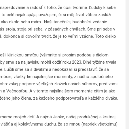
 napredovanie a radosť z toho, že čosi tvoríme. Ľudsky k sebe
to celé nejak spája, uvažujem, či si môj život vôbec zaslúži
dí ako okolo seba mám. Naši tanečníci, hudobníci, vedenie
 nás stoja, stoja pri sebe, v zásadných chvíľach. Sme pri sebe v
, dokonca si dovolím tvrdiť, že je to veľmi vzácne. Toto dielko
li klinickou smrťou (všimnite si prosím podobu s dielom
y sme sa na javisku mohli dožiť roku 2023. Dlhé týždne trvala
 Lúčili sme sa s divákmi a nedokázali si predstaviť, že sa
 emócie, všetky tie najsilnejšie momenty, z nášho spoločného
a obrovskej podpore všetkých zložiek našich súborov, pred vami
otom a Večnosťou. A v tomto najsilnejšom momente cítim ja ako
aždého jeho člena, za každého podporovateľa a každého diváka.
ame mojich detí. A najmä Janke, našej produkčnej a krstnej
ášť a aj kolektívnemu duchu, že so mnou (napriek všetkému)