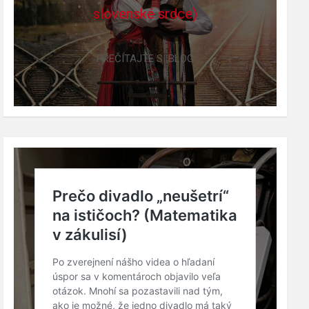
slovenské srdce)
PREČÍTAJTE SI BLOG