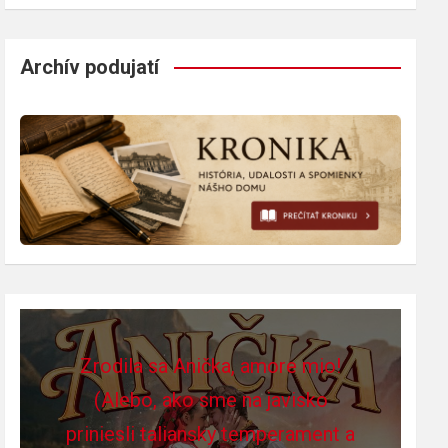
Archív podujatí
Zrodila sa Anička, amore mio!
(Alebo, ako sme na javisko
priniesli taliansky temperament a