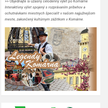
>> Objednajte si úžasný celodenný výlet po Komárne
Interaktívny výlet spojený s rozprávaním príbehov a
ochutnávkami miestnych špecialít v našom najjužnejšom
meste, zakončený kultúrnym zážitkom v Komárne.