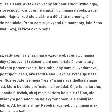
 muža a ženy. Avšak ako večný študent etnomuzikológie,
j slovesnosti rovnocenne s mužmi vnímaná nebola, zatiaľ
ráciu. Najmä, keď šlo o vážne a dôležité momenty, či
de zabúdalo. Preto som si ja vybral tie momenty, kde žena
vot. Svoj, či život okolo seba.
ať, vždy som sa snažil naše vzácne obecenstvo najmä
álny (študovaný) režisér a ani scenárista či dramaturg.
ičal toto pomenovanie, bez toho, aby som si uvedomoval,
 S postupom času, ako rastú Rebeli, ako sa zväčšuje naše
. Nuž vedzte, že moja “réžia“ a ani naše dielka nemajú
ti, ktorú by tieto profesie mali ovládať. Či je to na ťarchu,
súdiť. Avšak, ak aj moja aktivita bola nie réžiou, ale
odušeným pohľadom na nejaký fenomén, ale splnili len
dobre. Ak by sme aj my Rebeli nikdy neboli vnímaní inak,
etko tak ako byť má.