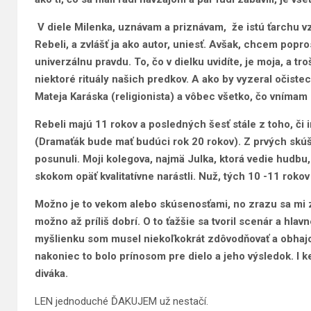
V diele Milenka, uznávam a priznávam, že istú ťarchu v
Rebeli, a zvlášť ja ako autor, uniesť. Avšak, chcem popro
univerzálnu pravdu. To, čo v dielku uvidíte, je moja, a tr
niektoré rituály našich predkov. A ako by vyzeral očis
Mateja Karáska (religionista) a vôbec všetko, čo vnímam 
Rebeli majú 11 rokov a posledných šesť stále z toho, či
(Dramaťák bude mať budúci rok 20 rokov). Z prvých skú
posunuli. Moji kolegova, najmä Julka, ktorá vedie hudbu,
skokom opäť kvalitatívne narástli. Nuž, tých 10 -11 rokov 
Možno je to vekom alebo skúsenosťami, no zrazu sa mi z
možno až príliš dobrí. O to ťažšie sa tvoril scenár a hla
myšlienku som musel niekoľkokrát zdôvodňovať a obhajo
nakoniec to bolo prínosom pre dielo a jeho výsledok. I
diváka.
LEN jednoduché ĎAKUJEM už nestačí.