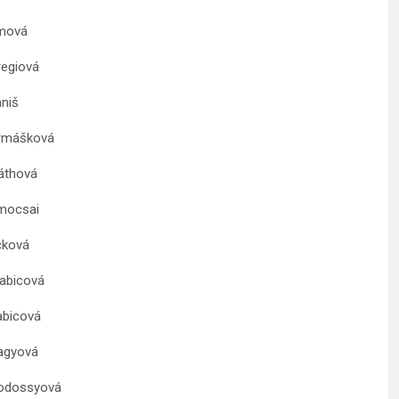
vá
ová
iš
ová
ová
ai
ová
cová
cová
ová
ssyová