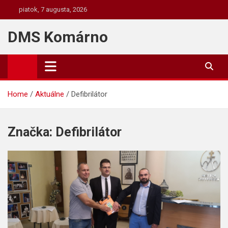
Skip
piatok, 7 augusta, 2026
to
content
DMS Komárno
Home
Aktuálne
Defibrilátor
Značka:
Defibrilátor