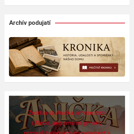
Archív podujatí
Zrodila sa Anička, amore mio!
(Alebo, ako sme na javisko
priniesli taliansky temperament a