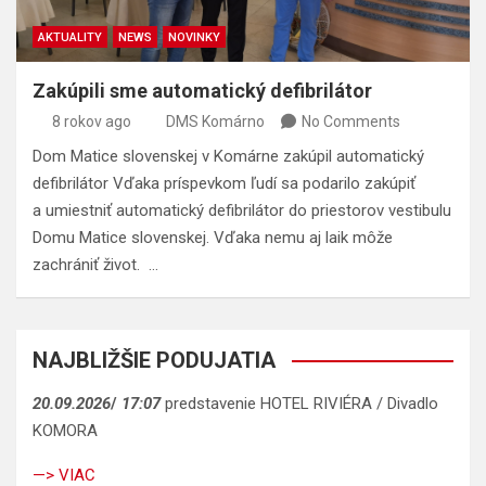
AKTUALITY
NEWS
NOVINKY
Zakúpili sme automatický defibrilátor
8 rokov ago
DMS Komárno
No Comments
Dom Matice slovenskej v Komárne zakúpil automatický
defibrilátor Vďaka príspevkom ľudí sa podarilo zakúpiť
a umiestniť automatický defibrilátor do priestorov vestibulu
Domu Matice slovenskej. Vďaka nemu aj laik môže
zachrániť život. …
NAJBLIŽŠIE PODUJATIA
20.09.2026
/
17:07
predstavenie HOTEL RIVIÉRA / Divadlo
KOMORA
—> VIAC