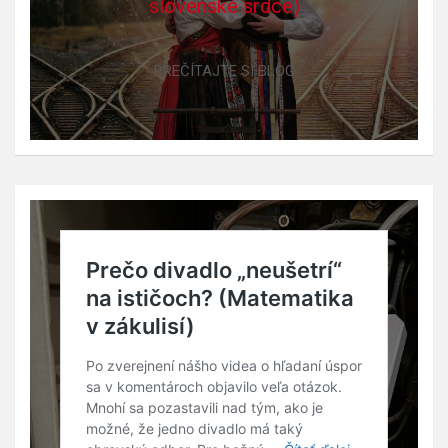
slovenské srdce)
PREČÍTAJTE SI BLOG