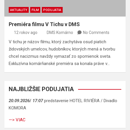
AKTUALITY
FILM
PODUJATIA
Premiéra filmu V Tichu v DMS
12 rokov ago
DMS Komárno
No Comments
V tichu je názov filmu, ktorý zachytáva osud piatich
židovských umelcov, hudobníkov, ktorých mená a tvorbu
chcel nacizmus navždy vymazať zo spomienok sveta.
Exkluzívna komárňanské premiéra sa konala práve v…
NAJBLIŽŠIE PODUJATIA
20.09.2026
/
17:07
predstavenie HOTEL RIVIÉRA / Divadlo
KOMORA
—> VIAC