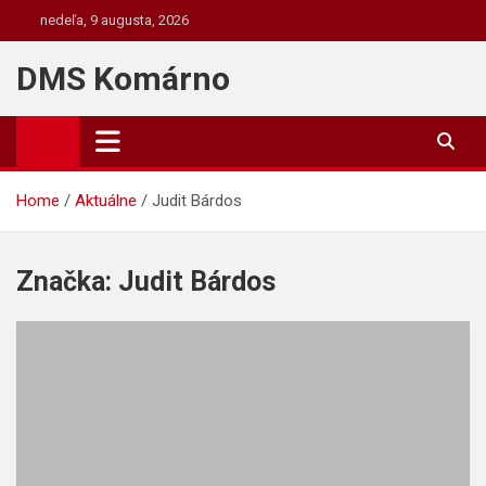
Skip
nedeľa, 9 augusta, 2026
to
content
DMS Komárno
Home
Aktuálne
Judit Bárdos
Značka:
Judit Bárdos