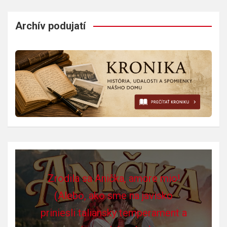
Archív podujatí
Zrodila sa Anička, amore mio!
(Alebo, ako sme na javisko
priniesli taliansky temperament a