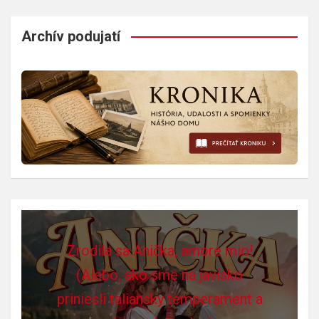
Archív podujatí
Zrodila sa Anička, amore mio!
(Alebo, ako sme na javisko
priniesli taliansky temperament a