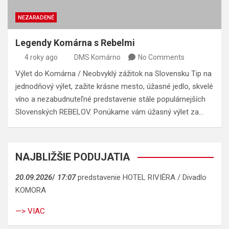
NEZARADENÉ
Legendy Komárna s Rebelmi
4 roky ago
DMS Komárno
No Comments
Výlet do Komárna / Neobvyklý zážitok na Slovensku Tip na
jednodňový výlet, zažite krásne mesto, úžasné jedlo, skvelé
víno a nezabudnuteľné predstavenie stále populárnejších
Slovenských REBELOV. Ponúkame vám úžasný výlet za…
NAJBLIŽŠIE PODUJATIA
20.09.2026
/
17:07
predstavenie HOTEL RIVIÉRA / Divadlo
KOMORA
—> VIAC