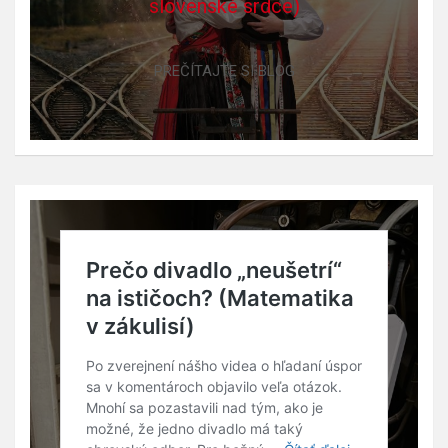
slovenské srdce)
PREČÍTAJTE SI BLOG