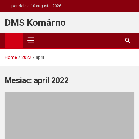
Skip
pondelok, 10 augusta, 2026
to
content
DMS Komárno
Home
2022
apríl
Mesiac:
apríl 2022